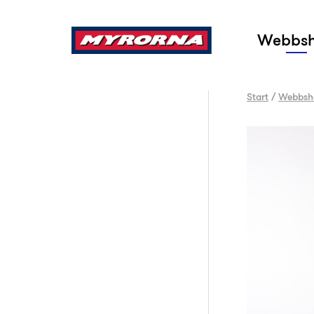
Sök
Webbs
Start
/
Webbsh