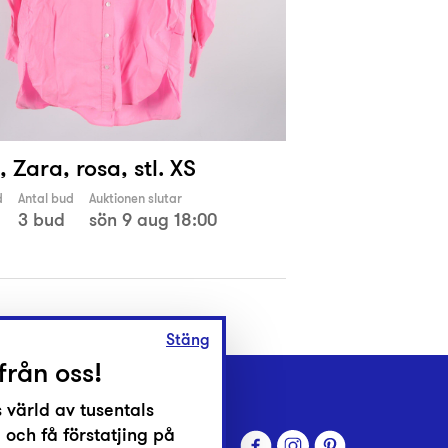
, Zara, rosa, stl. XS
d
Antal bud
Auktionen slutar
3 bud
sön 9 aug 18:00
Stäng
från oss!
 värld av tusentals
 och få förstatjing på