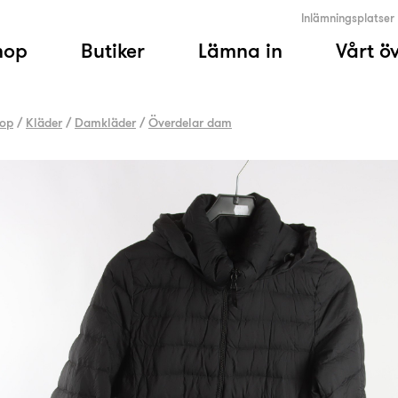
Inlämningsplatser
hop
Butiker
Lämna in
Vårt ö
op
/
Kläder
/
Damkläder
/
Överdelar dam