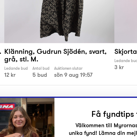
.
Klänning, Gudrun Sjödén, svart,
Skjorta
grå, stl. M.
Ledande bu
3 kr
Ledande bud
Antal bud
Auktionen slutar
12 kr
5 bud
sön 9 aug 19:57
Få fyndtips 
Välkommen till Myrornas
unika fynd! Lämna din mejl
r