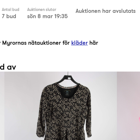
Antal bud
Auktionen slutar
Auktionen har avslutats
7 bud
sön 8 mar 19:35
av Myrornas nätauktioner för
kläder
här
ad av