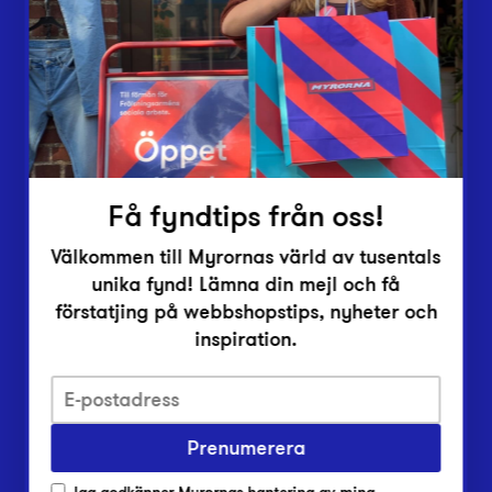
Vårt överskott
Inlämningsplatser
Om Myrorna
Lediga jobb
Pressrum
Kontakt
Få fyndtips från oss!
Välkommen till Myrornas värld av tusentals
unika fynd! Lämna din mejl och få
förstatjing på webbshopstips, nyheter och
inspiration.
Integritetsskyddspolicy
Prenumerera
Har du frågor om onlineköp, leverans eller retur?
Vanliga frågor om vår webbshop