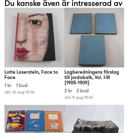
Du kanske även är intresserad av
Lotte Laserstein, Face to
Lagberedningens förslag
Face
till jordabalk, Vol. I-III
(1905-1909)
1 kr
1 bud
2 kr
2 bud
sön 16 aug 19:16
sön 9 aug 19:41