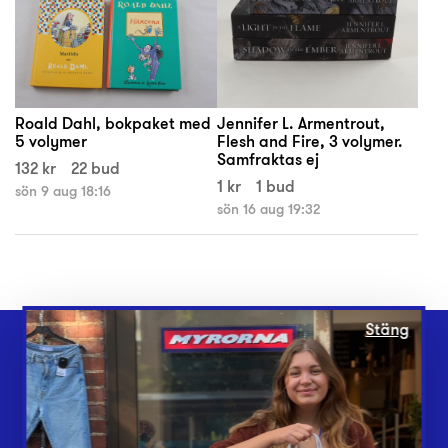
Roald Dahl, bokpaket med
Jennifer L. Armentrout,
5 volymer
Flesh and Fire, 3 volymer.
Samfraktas ej
132 kr
22 bud
1 kr
1 bud
sön 9 aug 18:16
sön 16 aug 19:32
Stäng
Webbshop
Butiker
Lämna in