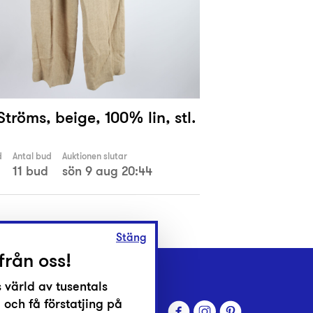
Ströms, beige, 100% lin, stl.
d
Antal bud
Auktionen slutar
11 bud
sön 9 aug 20:44
Stäng
från oss!
 värld av tusentals
 och få förstatjing på