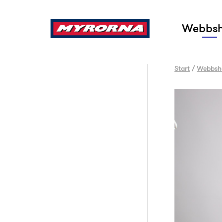
Sök
Webbs
Start
/
Webbsh