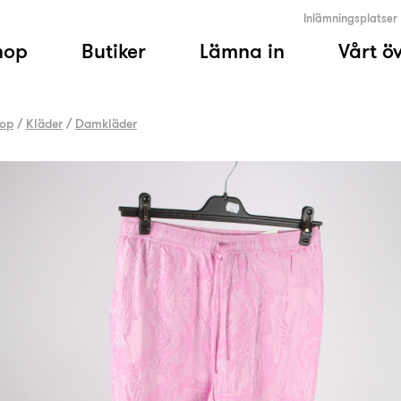
Inlämningsplatser
hop
Butiker
Lämna in
Vårt ö
op
/
Kläder
/
Damkläder