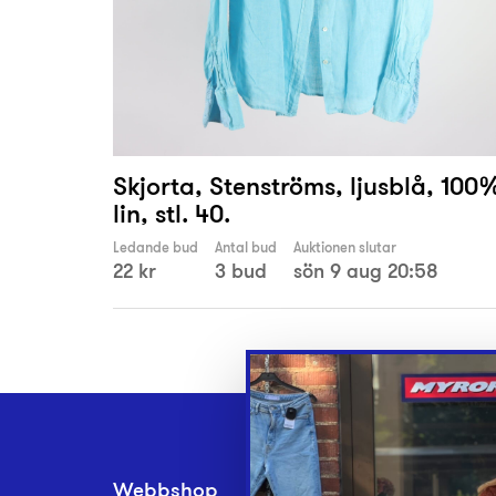
Skjorta, Stenströms, ljusblå, 100
lin, stl. 40.
Ledande bud
Antal bud
Auktionen slutar
22 kr
3 bud
sön 9 aug 20:58
Webbshop
Inlämningsplatse