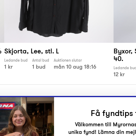
%
Skjorta, Lee, stl. L
Byxor, 
40.
Ledande bud
Antal bud
Auktionen slutar
1 kr
1 bud
mån 10 aug 18:16
Ledande bu
12 kr
Få fyndtips 
Välkommen till Myrornas
unika fynd! Lämna din mejl
r