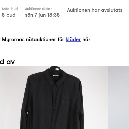
Antal bud
Auktionen slutar
Auktionen har avslutats
8 bud
sön 7 jun 18:38
av Myrornas nätauktioner för
kläder
här
ad av