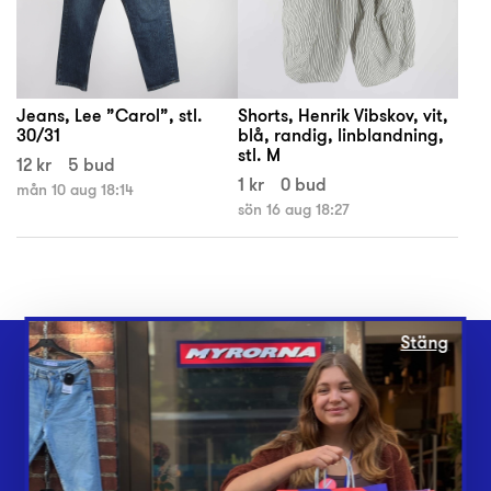
Jeans, Lee ”Carol”, stl.
Shorts, Henrik Vibskov, vit,
30/31
blå, randig, linblandning,
stl. M
12 kr
5 bud
1 kr
0 bud
mån 10 aug 18:14
sön 16 aug 18:27
Stäng
Webbshop
Butiker
Lämna in