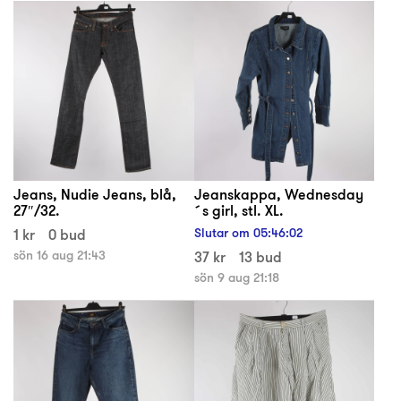
Jeans, Nudie Jeans, blå,
Jeanskappa, Wednesday
27″/32.
´s girl, stl. XL.
1 kr
0 bud
Slutar om
05
:
46
:
02
sön 16 aug 21:43
37 kr
13 bud
sön 9 aug 21:18