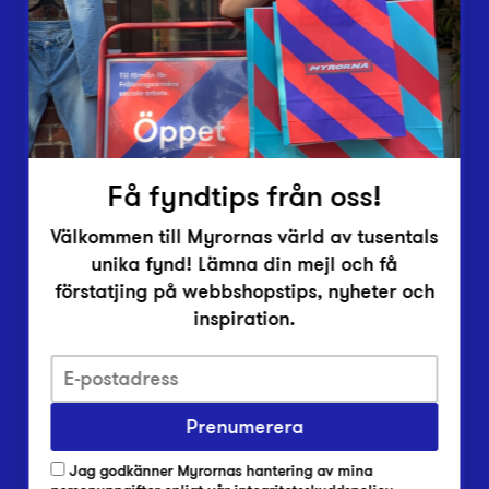
Vårt överskott
Inlämningsplatser
Om Myrorna
Lediga jobb
Pressrum
Kontakt
Få fyndtips från oss!
Välkommen till Myrornas värld av tusentals
unika fynd! Lämna din mejl och få
förstatjing på webbshopstips, nyheter och
inspiration.
Integritetsskyddspolicy
Prenumerera
Har du frågor om onlineköp, leverans eller retur?
Vanliga frågor om vår webbshop
Jag godkänner Myrornas hantering av mina
Har du frågor om vår verksamhet?