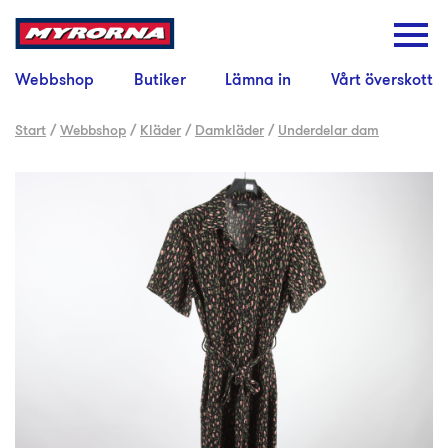
Webbshop
Butiker
Lämna in
Vårt överskott
Start
/
Webbshop
/
Kläder
/
Damkläder
/
Underdelar dam