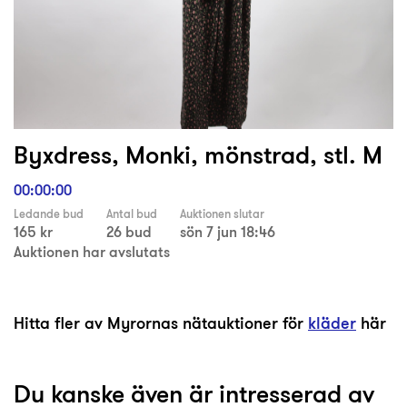
Byxdress, Monki, mönstrad, stl. M
00:00:00
Ledande bud
Antal bud
Auktionen slutar
165 kr
26 bud
sön 7 jun 18:46
Auktionen har avslutats
Hitta fler av Myrornas nätauktioner för
kläder
här
Du kanske även är intresserad av