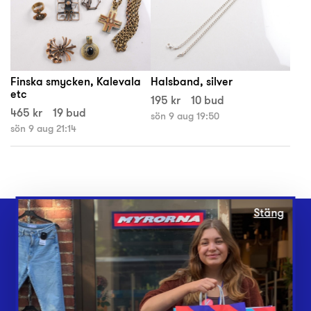
Finska smycken, Kalevala
Halsband, silver
etc
195 kr
10 bud
465 kr
19 bud
sön 9 aug 19:50
sön 9 aug 21:14
Stäng
Webbshop
Butiker
Lämna in