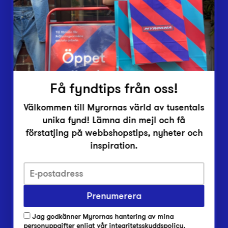
Vårt överskott
Inlämningsplatser
Om Myrorna
Lediga jobb
Pressrum
Kontakt
Få fyndtips från oss!
Välkommen till Myrornas värld av tusentals
unika fynd! Lämna din mejl och få
förstatjing på webbshopstips, nyheter och
inspiration.
Integritetsskyddspolicy
Prenumerera
Har du frågor om onlineköp, leverans eller retur?
Vanliga frågor om vår webbshop
Jag godkänner Myrornas hantering av mina
Har du frågor om vår verksamhet?
personuppgifter enligt
vår integritetsskyddspolicy
.
Vanliga frågor om Myrorna