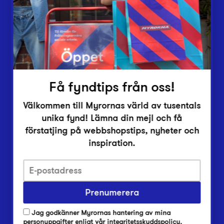
Vårt överskott
Inlämningsplatser
Om Myrorna
Lediga jobb
Pressrum
Kontakt
Få fyndtips från oss!
Välkommen till Myrornas värld av tusentals
unika fynd! Lämna din mejl och få
förstatjing på webbshopstips, nyheter och
inspiration.
Integritetsskyddspolicy
Prenumerera
Har du frågor om onlineköp, leverans eller retur?
Vanliga frågor om vår webbshop
Jag godkänner Myrornas hantering av mina
Har du frågor om vår verksamhet?
personuppgifter enligt
vår integritetsskyddspolicy
.
Vanliga frågor om Myrorna