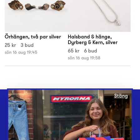
Örhängen, två par silver
Halsband & hänge,
Dyrberg & Kern, silver
25 kr
3 bud
65 kr
6 bud
sön 16 aug 19:45
sön 16 aug 19:58
Stäng
Webbshop
Butiker
Lämna in