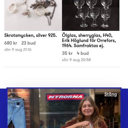
Skrotsmycken, silver 925.
Ölglas, sherryglas, H40,
Erik Höglund för Orrefors,
680 kr
23 bud
1964. Samfraktas ej.
sön 9 aug 21:16
35 kr
4 bud
sön 9 aug 20:58
Stäng
Webbshop
Butiker
Lämna in