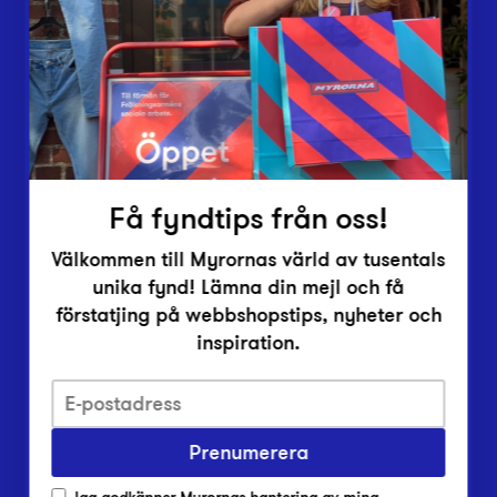
Vårt överskott
Inlämningsplatser
Om Myrorna
Lediga jobb
Pressrum
Kontakt
Få fyndtips från oss!
Välkommen till Myrornas värld av tusentals
unika fynd! Lämna din mejl och få
förstatjing på webbshopstips, nyheter och
inspiration.
Integritetsskyddspolicy
Prenumerera
Har du frågor om onlineköp, leverans eller retur?
Vanliga frågor om vår webbshop