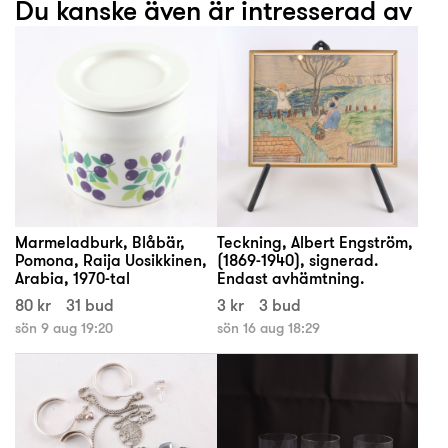
Du kanske även är intresserad av
Marmeladburk, Blåbär,
Teckning, Albert Engström,
Pomona, Raija Uosikkinen,
(1869-1940), signerad.
Arabia, 1970-tal
Endast avhämtning.
80 kr
31 bud
3 kr
3 bud
sön 9 aug 19:20
sön 16 aug 18:29