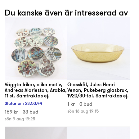
Du kanske även är intresserad av
Väggtallrikar, olika motiv,
Glasskål, Jules Henri
Andreas Alarieston, Arabia,
Venon, Pukeberg glasbruk,
11 st. Samfraktas ej.
1920/30-tal. Samfraktas ej.
Slutar om
23
:
50
:
43
1 kr
0 bud
159 kr
33 bud
sön 16 aug 19:15
sön 9 aug 19:25