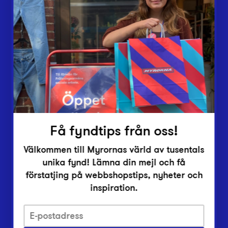
Butiker
Lämna in
Vårt överskott
Inlämningsplatser
Om Myrorna
Lediga jobb
Pressrum
Kontakt
Få fyndtips från oss!
Välkommen till Myrornas värld av tusentals
unika fynd! Lämna din mejl och få
förstatjing på webbshopstips, nyheter och
inspiration.
Integritetsskyddspolicy