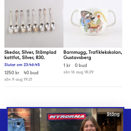
Skedar, Silver, Stämplad
Barnmugg, Trafiklekskolan,
kattfot, Silver, 830.
Gustavsberg
Slutar om
23
:
46
:
44
1 kr
0 bud
1250 kr
40 bud
sön 16 aug 18:29
sön 9 aug 19:21
Stäng
Webbshop