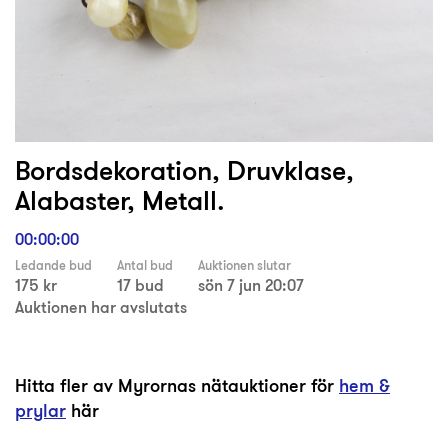
Bordsdekoration, Druvklase,
Alabaster, Metall.
00:00:00
Ledande bud
Antal bud
Auktionen slutar
175 kr
17 bud
sön 7 jun 20:07
Auktionen har avslutats
Hitta fler av Myrornas nätauktioner för
hem &
prylar
här