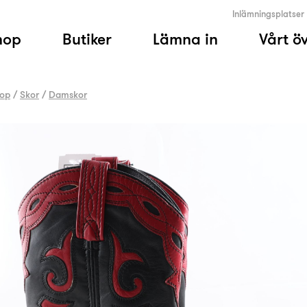
Inlämningsplatser
hop
Butiker
Lämna in
Vårt ö
op
/
Skor
/
Damskor