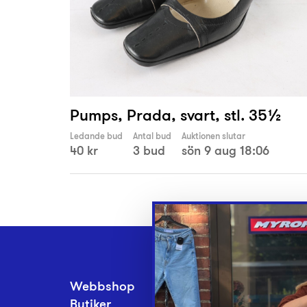
Pumps, Prada, svart, stl. 35½
Ledande bud
Antal bud
Auktionen slutar
40 kr
3 bud
sön 9 aug 18:06
Webbshop
Inlämningsplatse
Butiker
Om Myrorna