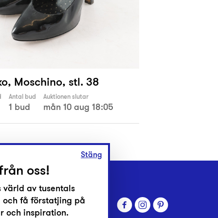
o, Moschino, stl. 38
d
Antal bud
Auktionen slutar
1 bud
mån 10 aug 18:05
Stäng
från oss!
 värld av tusentals
 och få förstatjing på
 och inspiration.