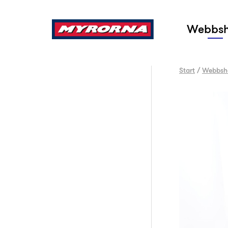
Sök
Webbs
Start
/
Webbsh