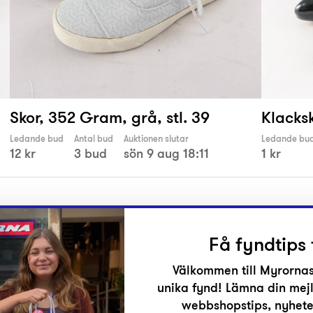
Skor, 352 Gram, grå, stl. 39
Klacksk
Ledande bud
Antal bud
Auktionen slutar
Ledande bu
12 kr
3 bud
sön 9 aug 18:11
1 kr
Få fyndtips 
Välkommen till Myrornas
unika fynd! Lämna din mejl
r
webbshopstips, nyheter