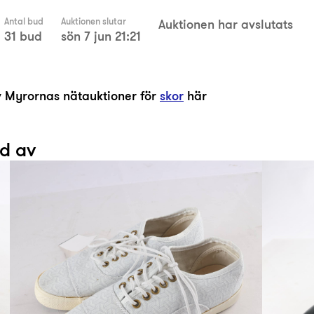
Antal bud
Auktionen slutar
Auktionen har avslutats
31 bud
sön 7 jun 21:21
av Myrornas nätauktioner för
skor
här
ad av