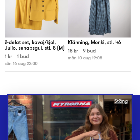
2-delat set, kavaj/kjol,
Klänning, Monki, stl. 46
Julio, senapsgul. stl. 8 (M)
18 kr
9 bud
1 kr
1 bud
mån 10 aug 19:08
sön 16 aug 22:00
Stäng
Webbshop
Butiker
Lämna in