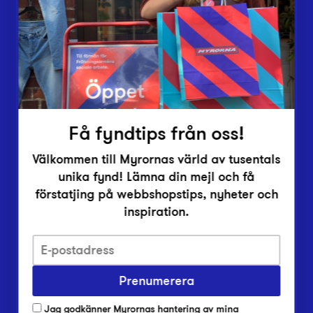
Vårt överskott
Inlämningsplatser
Om Myrorna
Lediga jobb
Pressrum
Kontakt
Få fyndtips från oss!
Välkommen till Myrornas värld av tusentals
unika fynd! Lämna din mejl och få
förstatjing på webbshopstips, nyheter och
inspiration.
Integritetsskyddspolicy
Prenumerera
Har du frågor om onlineköp, leverans eller retur?
Vanliga frågor om vår webbshop
Jag godkänner Myrornas hantering av mina
Har du frågor om vår verksamhet?