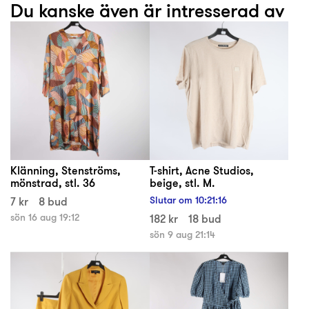
Du kanske även är intresserad av
Klänning, Stenströms,
T-shirt, Acne Studios,
mönstrad, stl. 36
beige, stl. M.
7 kr
8 bud
Slutar om
10
:
21
:
16
sön 16 aug 19:12
182 kr
18 bud
sön 9 aug 21:14