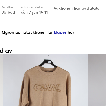
Antal bud
Auktionen slutar
Auktionen har avslutats
35 bud
sön 7 jun 19:11
av Myrornas nätauktioner för
kläder
här
ad av