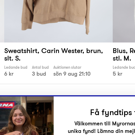
.
Sweatshirt, Carin Wester, brun,
Blus, R
slt. S.
stl. M.
Ledande bud
Antal bud
Auktionen slutar
Ledande bu
6 kr
3 bud
sön 9 aug 21:10
5 kr
Få fyndtips 
Välkommen till Myrornas
unika fynd! Lämna din mejl
r