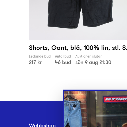
Shorts, Gant, blå, 100% lin, stl. S
Ledande bud
Antal bud
Auktionen slutar
217 kr
46 bud
sön 9 aug 21:30
Webbshop
Inlämningsplatse