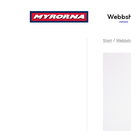
Sök
Webbs
Start
/
Webbsh