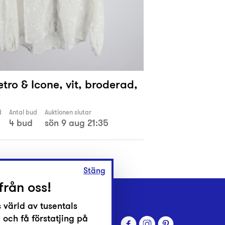
etro & Icone, vit, broderad,
d
Antal bud
Auktionen slutar
4 bud
sön 9 aug 21:35
Stäng
från oss!
 värld av tusentals
 och få förstatjing på