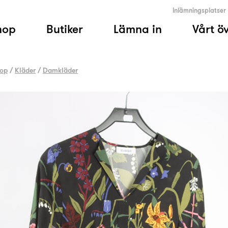
Inlämningsplatser
hop
Butiker
Lämna in
Vårt ö
op
/
Kläder
/
Damkläder