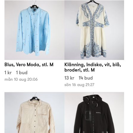
Blus, Vero Moda, stl. M
Klänning, Indiska, vit, blå,
broderi, stl. M
1 kr
1 bud
13 kr
14 bud
mån 10 aug 20:06
sön 16 aug 21:27