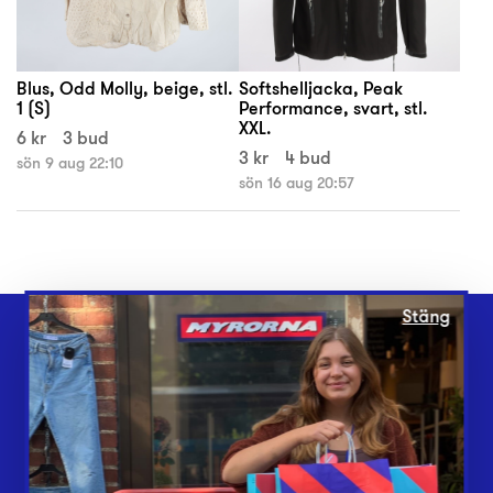
Blus, Odd Molly, beige, stl.
Softshelljacka, Peak
1 (S)
Performance, svart, stl.
XXL.
6 kr
3 bud
3 kr
4 bud
sön 9 aug 22:10
sön 16 aug 20:57
Stäng
Webbshop
Butiker
Lämna in
Vårt överskott