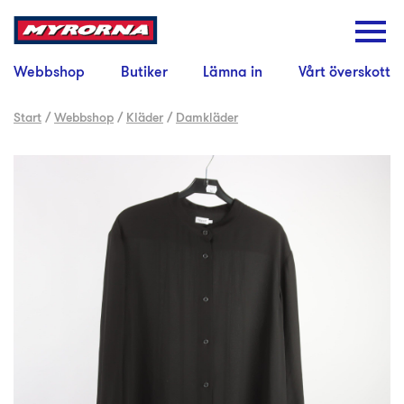
Webbshop
Butiker
Lämna in
Vårt överskott
Start
/
Webbshop
/
Kläder
/
Damkläder