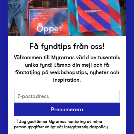
Inlämningsplatser
Om Myrorna
Lediga jobb
Pressrum
Kontakt
Få fyndtips från oss!
Välkommen till Myrornas värld av tusentals
unika fynd! Lämna din mejl och få
förstatjing på webbshopstips, nyheter och
inspiration.
Integritetsskyddspolicy
Prenumerera
Har du frågor om onlineköp, leverans eller retur?
Vanliga frågor om vår webbshop
Jag godkänner Myrornas hantering av mina
Har du frågor om vår verksamhet?
personuppgifter enligt
vår integritetsskyddspolicy
.
Vanliga frågor om Myrorna