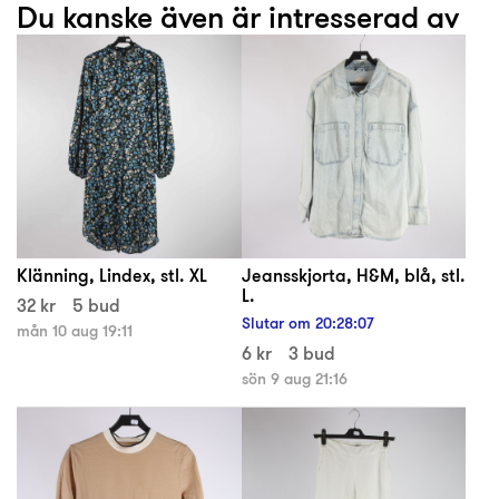
Du kanske även är intresserad av
Klänning, Lindex, stl. XL
Jeansskjorta, H&M, blå, stl.
L.
32 kr
5 bud
Slutar om
20
:
28
:
06
mån 10 aug 19:11
6 kr
3 bud
sön 9 aug 21:16