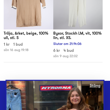
Tröja, Arket, beige, 100%
Byxor, Stockh LM, vit, 100%
ull, stl. S
lin, stl. XS.
1 kr
1 bud
Slutar om
21
:
14
:
05
sön 16 aug 19:18
6 kr
4 bud
sön 9 aug 22:02
Stäng
Webbshop
Butiker