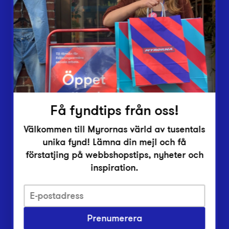
Lämna in
Vårt överskott
Inlämningsplatser
Om Myrorna
Lediga jobb
Pressrum
Kontakt
Få fyndtips från oss!
Välkommen till Myrornas värld av tusentals
unika fynd! Lämna din mejl och få
förstatjing på webbshopstips, nyheter och
inspiration.
Integritetsskyddspolicy
Prenumerera
Har du frågor om onlineköp, leverans eller retur?
Vanliga frågor om vår webbshop