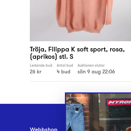
Tröja, Filippa K soft sport, rosa,
(aprikos) stl. S
Ledande bud
Antal bud
Auktionen slutar
26 kr
4 bud
sön 9 aug 22:06
Webbshop
Inlämningsplatse