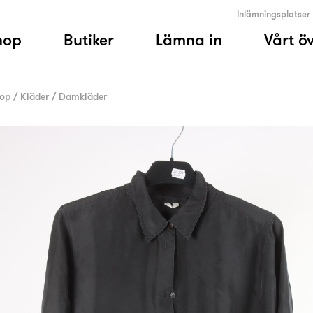
Inlämningsplatser
hop
Butiker
Lämna in
Vårt ö
op
/
Kläder
/
Damkläder