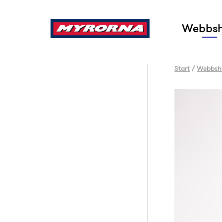
Sök
Webbs
Start
/
Webbsh