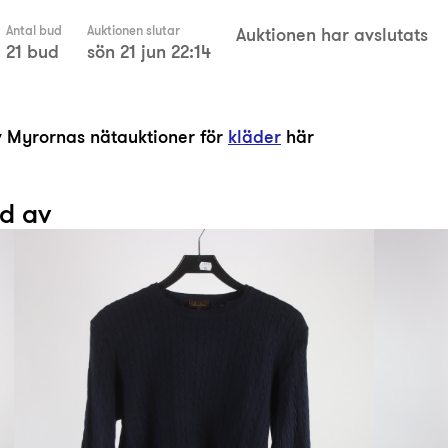
Antal bud
Auktionen slutar
Auktionen har avslutats
21 bud
sön 21 jun 22:14
av Myrornas nätauktioner för
kläder
här
ad av