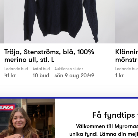
Tröja, Stenströms, blå, 100%
Klänni
merino ull, stl. L
mönstra
Ledande bud
Antal bud
Auktionen slutar
Ledande bu
41 kr
10 bud
sön 9 aug 20:49
1 kr
Få fyndtips 
Välkommen till Myrornas
unika fynd! Lämna din mejl
r