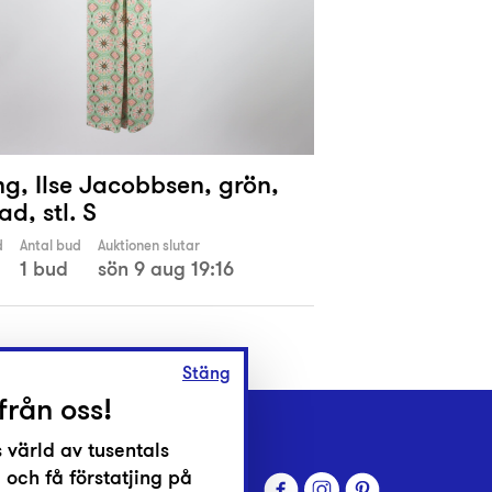
ng, Ilse Jacobbsen, grön,
d, stl. S
d
Antal bud
Auktionen slutar
1 bud
sön 9 aug 19:16
Stäng
från oss!
 värld av tusentals
 och få förstatjing på