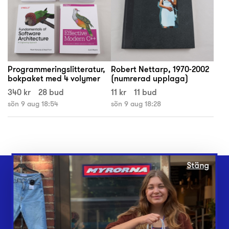
Programmeringslitteratur,
Robert Nettarp, 1970-2002
bokpaket med 4 volymer
(numrerad upplaga)
340 kr
28 bud
11 kr
11 bud
sön 9 aug 18:54
sön 9 aug 18:28
Stäng
Webbshop
Butiker
Lämna in