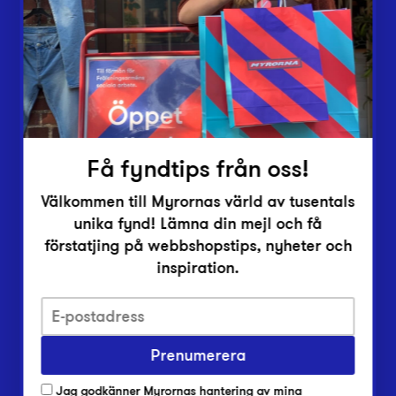
Vårt överskott
Inlämningsplatser
Om Myrorna
Lediga jobb
Pressrum
Kontakt
Få fyndtips från oss!
Välkommen till Myrornas värld av tusentals
unika fynd! Lämna din mejl och få
förstatjing på webbshopstips, nyheter och
inspiration.
Integritetsskyddspolicy
Prenumerera
Har du frågor om onlineköp, leverans eller retur?
Vanliga frågor om vår webbshop
Jag godkänner Myrornas hantering av mina
Har du frågor om vår verksamhet?