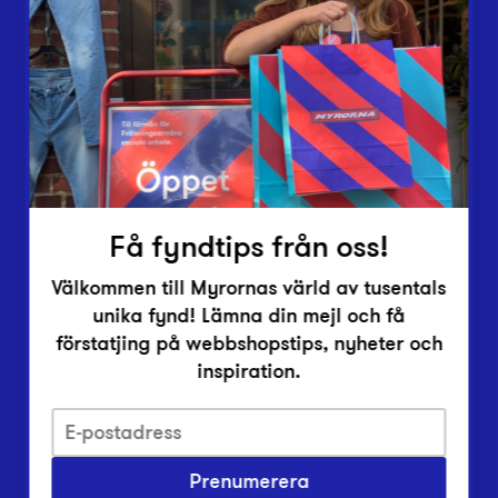
Lämna in
Vårt överskott
Inlämningsplatser
Om Myrorna
Lediga jobb
Pressrum
Kontakt
Få fyndtips från oss!
Välkommen till Myrornas värld av tusentals
unika fynd! Lämna din mejl och få
förstatjing på webbshopstips, nyheter och
inspiration.
Integritetsskyddspolicy
Prenumerera
Har du frågor om onlineköp, leverans eller retur?