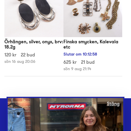
Örhängen, silver, onyx, brv:
Finska smycken, Kalevala
18.2g
etc
120 kr
22 bud
Slutar om
10
:
12
:
58
sön 16 aug 20:06
625 kr
21 bud
sön 9 aug 21:14
Stäng
Webbshop
Butiker