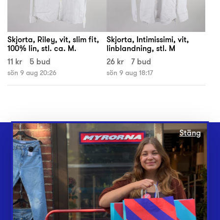
Skjorta, Riley, vit, slim fit,
Skjorta, Intimissimi, vit,
100% lin, stl. ca. M.
linblandning, stl. M
11 kr
5 bud
26 kr
7 bud
sön 9 aug 20:26
sön 9 aug 18:17
Stäng
Webbshop
Butiker
Lämna in
Vårt överskott