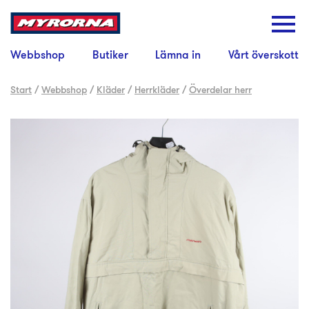
Webbshop
Butiker
Lämna in
Vårt överskott
Start
/
Webbshop
/
Kläder
/
Herrkläder
/
Överdelar herr