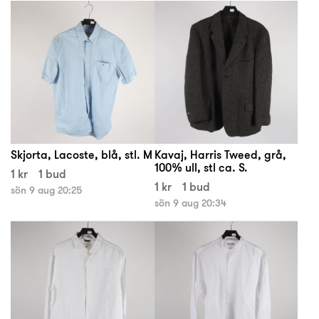
Skjorta, Lacoste, blå, stl. M
Kavaj, Harris Tweed, grå,
100% ull, stl ca. S.
1 kr
1 bud
1 kr
1 bud
sön 9 aug 20:25
sön 9 aug 20:34