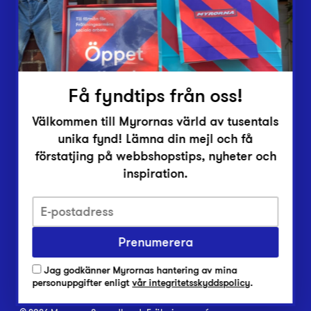
Inlämningsplatser
Om Myrorna
Lediga jobb
Pressrum
Kontakt
Få fyndtips från oss!
Välkommen till Myrornas värld av tusentals
unika fynd! Lämna din mejl och få
förstatjing på webbshopstips, nyheter och
inspiration.
Integritetsskyddspolicy
Prenumerera
Har du frågor om onlineköp, leverans eller retur?
Vanliga frågor om vår webbshop
Jag godkänner Myrornas hantering av mina
Har du frågor om vår verksamhet?
personuppgifter enligt
vår integritetsskyddspolicy
.
Vanliga frågor om Myrorna