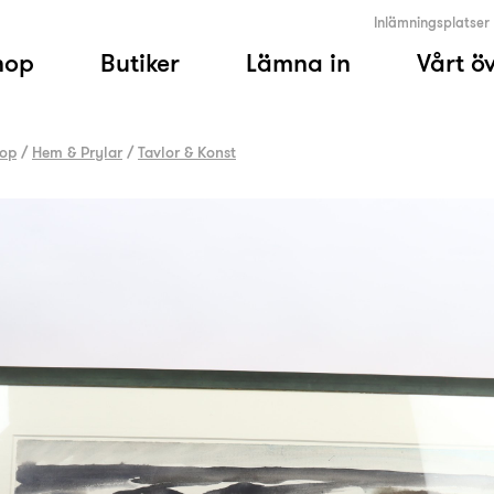
Inlämningsplatser
hop
Butiker
Lämna in
Vårt ö
op
/
Hem & Prylar
/
Tavlor & Konst