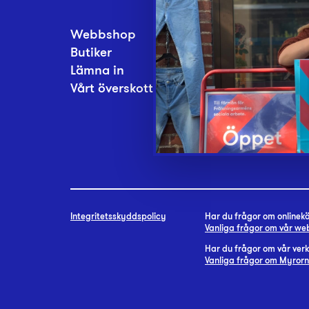
Webbshop
Inlämningsplatse
Butiker
Om Myrorna
Lämna in
Lediga jobb
Vårt överskott
Pressrum
Kontakt
Integritetsskyddspolicy
Har du frågor om onlineköp
Vanliga frågor om vår w
Har du frågor om vår ve
Vanliga frågor om Myror