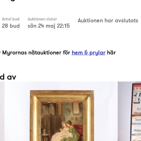
Antal bud
Auktionen slutar
Auktionen har avslutats
28 bud
sön 24 maj 22:15
av Myrornas nätauktioner för
hem & prylar
här
ad av