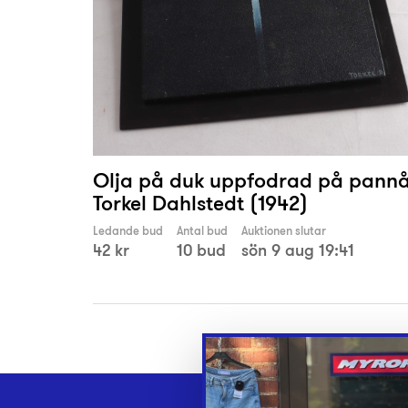
Olja på duk uppfodrad på pannå
Torkel Dahlstedt (1942)
Ledande bud
Antal bud
Auktionen slutar
42 kr
10 bud
sön 9 aug 19:41