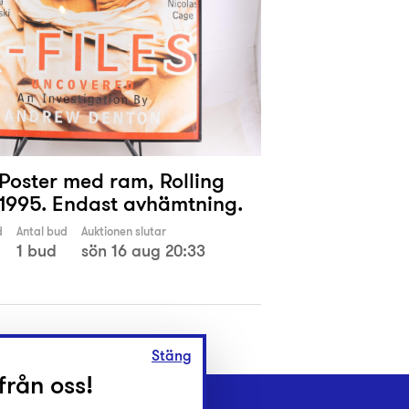
 Poster med ram, Rolling
 1995. Endast avhämtning.
d
Antal bud
Auktionen slutar
1 bud
sön 16 aug 20:33
Stäng
från oss!