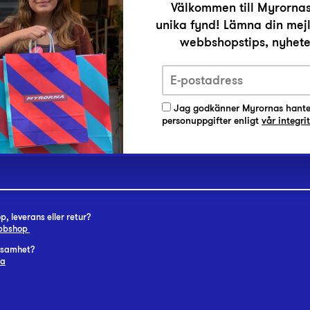
Välkommen till Myrornas
unika fynd! Lämna din mejl
r
webbshopstips, nyheter
Jag godkänner Myrornas hante
personuppgifter enligt
vår integri
, leverans eller retur?
ebbshop
rksamhet?
na