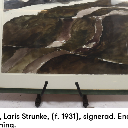
, Laris Strunke, (f. 1931), signerad. E
ning.