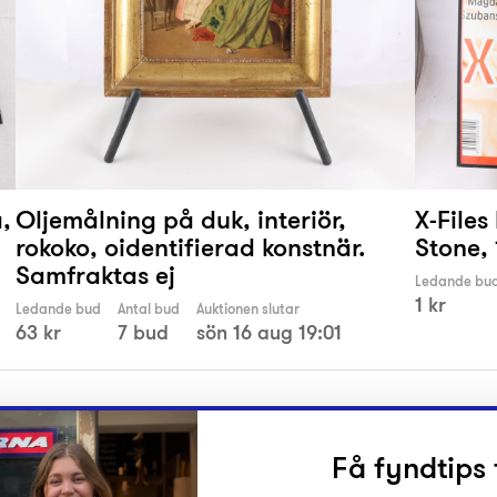
,
Oljemålning på duk, interiör,
X-Files
rokoko, oidentifierad konstnär.
Stone,
Samfraktas ej
Ledande bu
1 kr
Ledande bud
Antal bud
Auktionen slutar
63 kr
7 bud
sön 16 aug 19:01
Få fyndtips 