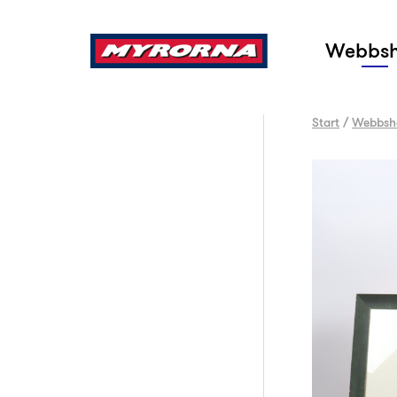
Sök
Webbs
Start
/
Webbsh