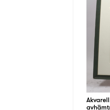
Akvarell
avhämt