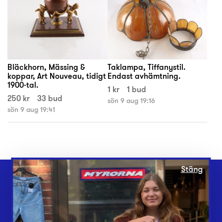
Bläckhorn, Mässing &
Taklampa, Tiffanystil.
koppar, Art Nouveau, tidigt
Endast avhämtning.
1900-tal.
1 kr
1 bud
250 kr
33 bud
sön 9 aug 19:16
sön 9 aug 19:41
Stäng
Webbshop
Butiker