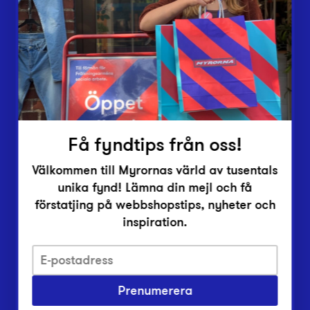
Lämna in
Vårt överskott
Inlämningsplatser
Om Myrorna
Lediga jobb
Pressrum
Kontakt
Få fyndtips från oss!
Välkommen till Myrornas värld av tusentals
unika fynd! Lämna din mejl och få
förstatjing på webbshopstips, nyheter och
inspiration.
Integritetsskyddspolicy
Prenumerera
Har du frågor om onlineköp, leverans eller retur?
Vanliga frågor om vår webbshop