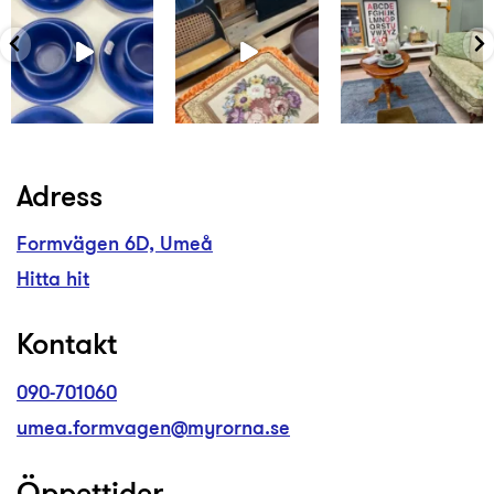
Adress
Formvägen 6D, Umeå
Hitta hit
Kontakt
090-701060
umea.formvagen@myrorna.se
Öppettider