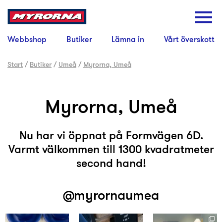
Webbshop
Butiker
Lämna in
Vårt överskott
Start
/
Butiker
/
Umeå
/
Myrorna, Umeå
Myrorna, Umeå
Nu har vi öppnat på Formvägen 6D.
Varmt välkommen till 1300 kvadratmeter
second hand!
@myrornaumea