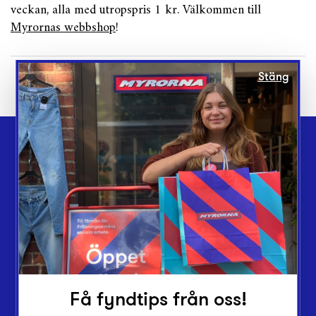
veckan, alla med utropspris 1 kr. Välkommen till
Myrornas webbshop
!
Stäng
Webbshop
Butiker
Lämna in
Vårt överskott
Inlämningsplatser
Om Myrorna
Få fyndtips från oss!
Lediga jobb