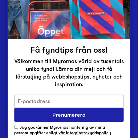
Butiker
Lämna in
Vårt överskott
Inlämningsplatser
Om Myrorna
Få fyndtips från oss!
Lediga jobb
Välkommen till Myrornas värld av tusentals
Pressrum
unika fynd! Lämna din mejl och få
Kontakt
förstatjing på webbshopstips, nyheter och
inspiration.
Prenumerera
Integritetsskyddspolicy
Jag godkänner Myrornas hantering av mina
personuppgifter enligt
vår integritetsskyddspolicy
.