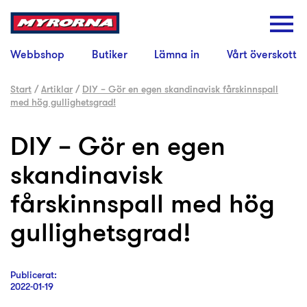
Webbshop
Butiker
Lämna in
Vårt överskott
Start
/
Artiklar
/
DIY – Gör en egen skandinavisk fårskinnspall
med hög gullighetsgrad!
DIY – Gör en egen
skandinavisk
fårskinnspall med hög
gullighetsgrad!
Publicerat:
2022-01-19