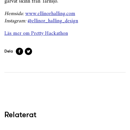
garvat skinn från Tärnsjö.
Hemsida:
www.ellinorhalling.com
Instagram:
@ellinor_halling_design
Läs mer om Pretty Hackathon
Dela
Relaterat